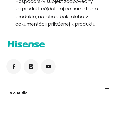
Hospodársky subjekt zodpovedný
za produkt nájdete aj na samotnom
produkte, na jeho obale alebo v
dokumentácii priloženej k produktu.
TV & Audio
Televizory
Laser TV
Soundbary
Párty reproduktory