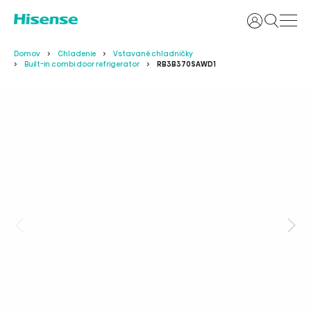
Prihlásiť sa
Domov
Chladenie
Vstavané chladničky
Built-in combi door refrigerator
RB3B370SAWD1