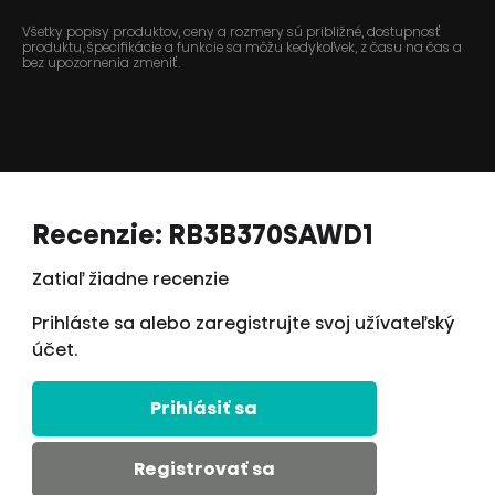
Všetky popisy produktov, ceny a rozmery sú približné, dostupnosť
produktu, špecifikácie a funkcie sa môžu kedykoľvek, z času na čas a
bez upozornenia zmeniť.
Recenzie: RB3B370SAWD1
Zatiaľ žiadne recenzie
Prihláste sa alebo zaregistrujte svoj užívateľský
účet.
Prihlásiť sa
Registrovať sa