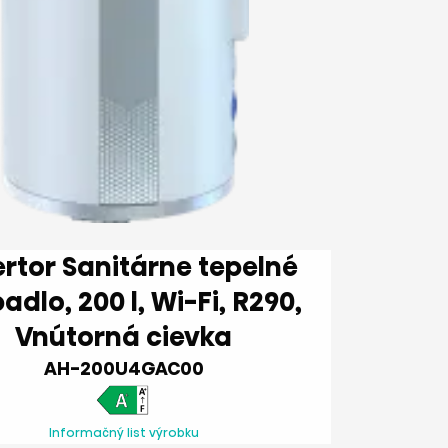
nitárne tepelné
00 l, Wi-Fi, R290,
Vnútorná cievka
AH-200U4GAC00
Informačný list výrobku