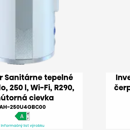
elné
Invertor Sa
i, R290,
čerpadlo, 2
útorná cievka
AH-250U4GBC00
Informačný list výrobku