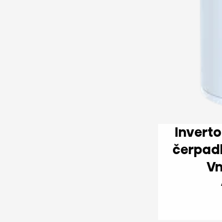
Invertor Sanitárne tep
čerpadlo, 250 l, Wi-F
Vn