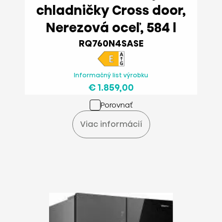
chladničky Cross door,
Nerezová oceľ, 584 l
RQ760N4SASE
Informačný list výrobku
€ 1.859,00
Porovnať
Viac informácií