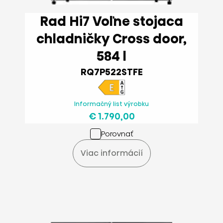
Rad Hi7 Voľne stojaca
chladničky Cross door,
584 l
RQ7P522STFE
Informačný list výrobku
€ 1.790,00
Porovnať
Viac informácií