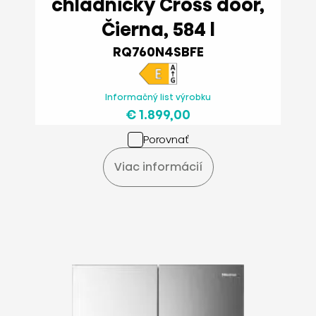
chladničky Cross door,
Čierna, 584 l
RQ760N4SBFE
Informačný list výrobku
€ 1.899,00
Porovnať
Viac informácií