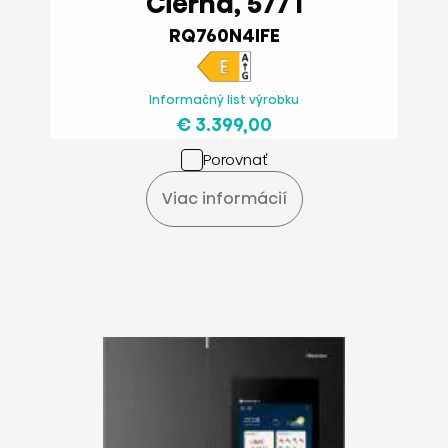
Čierna, 577 l
RQ760N4IFE
Informačný list výrobku
€ 3.399,00
Porovnať
Viac informácií