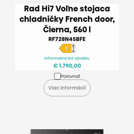
Rad Hi7 Voľne stojaca
chladničky French door,
Čierna, 560 l
RF728N4SBFE
Informačný list výrobku
€ 1.790,00
Porovnať
Viac informácií