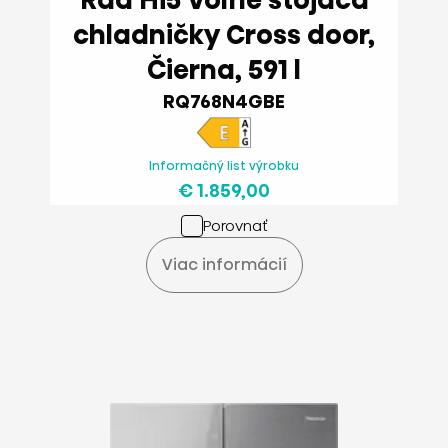
Rad Hi5 Voľne stojaca
chladničky Cross door,
Čierna, 591 l
RQ768N4GBE
Informačný list výrobku
€ 1.859,00
Porovnať
Viac informácií