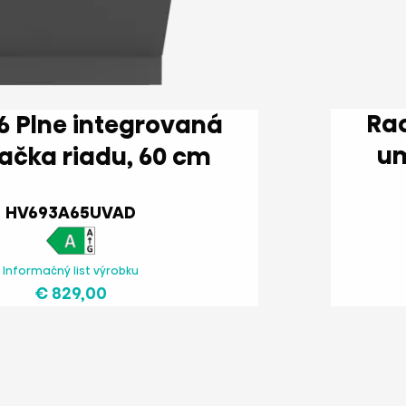
Rad Hi6 P
vaná
umývačka riadu, 60 cm
HV693A65UVAD
Informačný list výrobku
€ 829,00