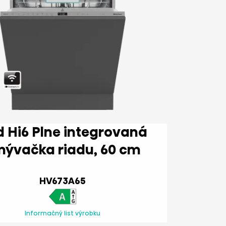
lne integrovaná
umývačka riadu, 60 cm
HV673A65
Informačný list výrobku