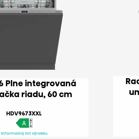
Rad Hi6 P
vaná
umývačka riadu, 60 cm
HDV9673XXL
Informačný list výrobku