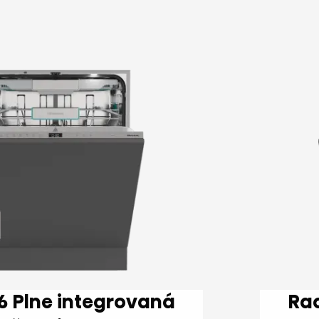
vaná
Rad Hi6 P