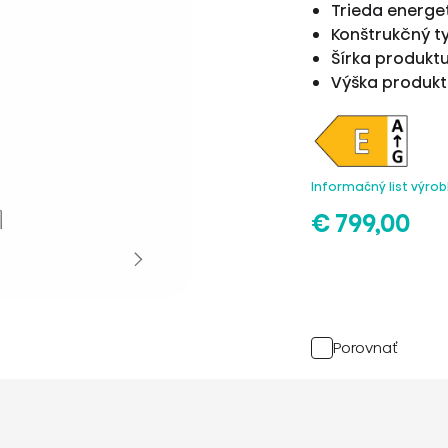
Trieda energet
Konštrukčný t
Šírka produkt
Výška produk
Informačný list výro
€ 799,00
Porovnať