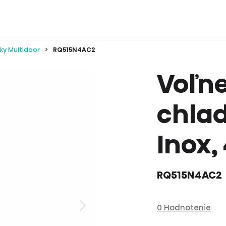
ky Multidoor
RQ515N4AC2
Voľne
chlad
Inox, 
RQ515N4AC2
0 Hodnotenie