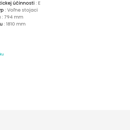
ickej účinnosti
: E
yp
: Voľne stojaci
u
: 794 mm
tu
: 1810 mm
bku