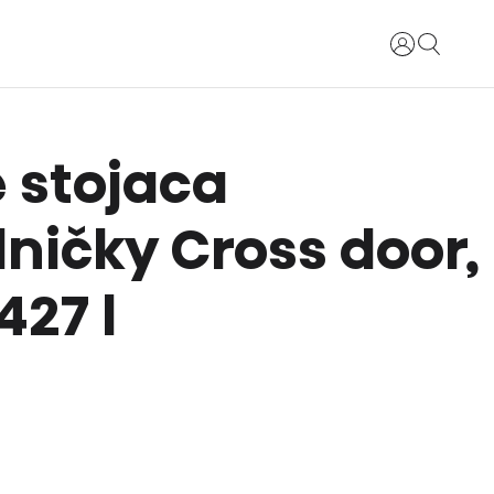
Prihlásiť sa
 stojaca
ničky Cross door,
427 l