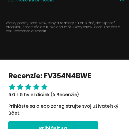
Všetky popisy produktov, ceny a rozmery sú približné, dostupnosť
produktu, špecifikácie a funkcie sa môžu kedykoľvek, z času na čas a
bez upozornenia zmeniť.
Recenzie: FV354N4BWE
5.0 z 5 hviezdičiek (6 Recenzie)
Prihláste sa alebo zaregistrujte svoj užívateľský
účet.
Prihlásiť sa