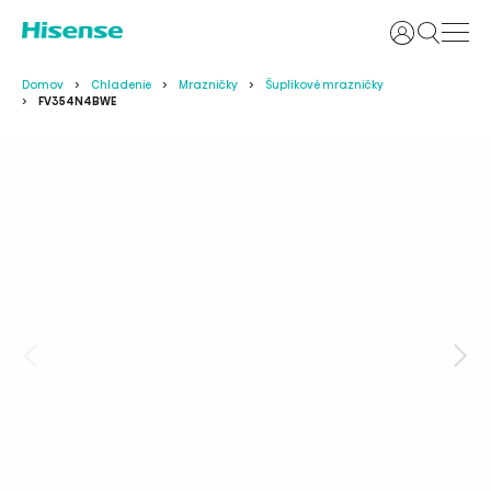
Prihlásiť sa
Domov
Chladenie
Mrazničky
Šuplíkové mrazničky
FV354N4BWE