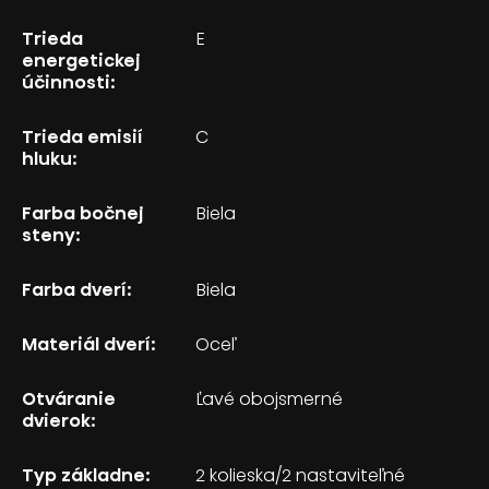
Trieda
E
energetickej
účinnosti:
Trieda emisií
C
hluku:
Farba bočnej
Biela
steny:
Farba dverí:
Biela
Materiál dverí:
Oceľ
Otváranie
Ľavé obojsmerné
dvierok:
Typ základne:
2 kolieska/2 nastaviteľné