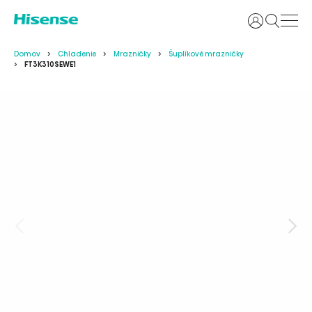
Prihlásiť sa
Domov
Chladenie
Mrazničky
Šuplíkové mrazničky
FT3K310SEWE1