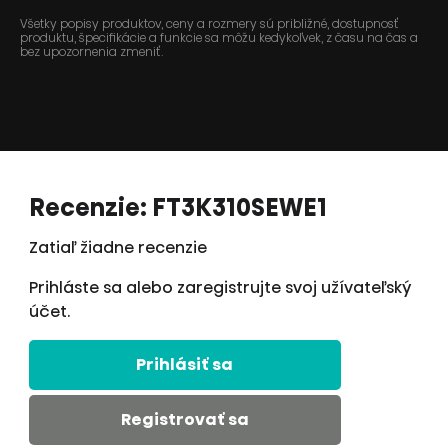
Všetky popisy produktov, ceny a rozmery sú približné, dostupnosť
produktu, špecifikácie a funkcie sa môžu kedykoľvek, z času na čas a
bez upozornenia zmeniť.
Recenzie: FT3K310SEWE1
Zatiaľ žiadne recenzie
Prihláste sa alebo zaregistrujte svoj užívateľský
účet.
Prihlásiť sa
Registrovať sa