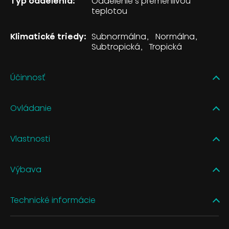
Typ oddelenia:
Oddelenie s premenlivou
teplotou
Klimatické triedy:
Subnormálna
Normálna
Subtropická
Tropická
Účinnosť
Ovládanie
Vlastnosti
Výbava
Technické informácie