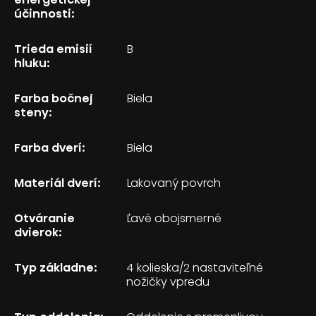
účinnosti:
Trieda emisií
B
hluku:
Farba bočnej
Biela
steny:
Farba dverí:
Biela
Materiál dverí:
Lakovaný povrch
Otváranie
Ľavé obojsmerné
dvierok:
Typ základne:
4 kolieska/2 nastaviteľné
nožičky vpredu