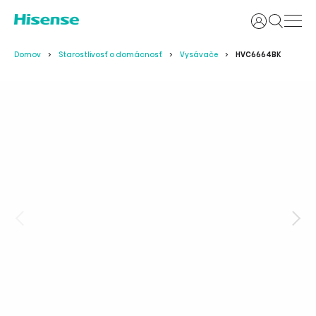
Prihlásiť sa
Domov
Starostlivosť o domácnosť
Vysávače
HVC6664BK