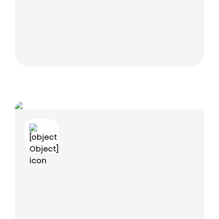
Video nie je k dispozícii
Ak chcete vidieť toto video, musíte prijať funkčné súbory cookie.
Ak tak chcete urobiť, môžete kliknúť na tento banner a zmeniť
nastavenia prijatím funkčných cookies.