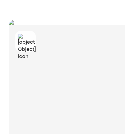
Video nie je k dispozícii
Ak chcete vidieť toto video, musíte prijať funkčné súbory cookie. Ak tak
chcete urobiť, môžete kliknúť na tento banner a zmeniť nastavenia prijatím
funkčných cookies.