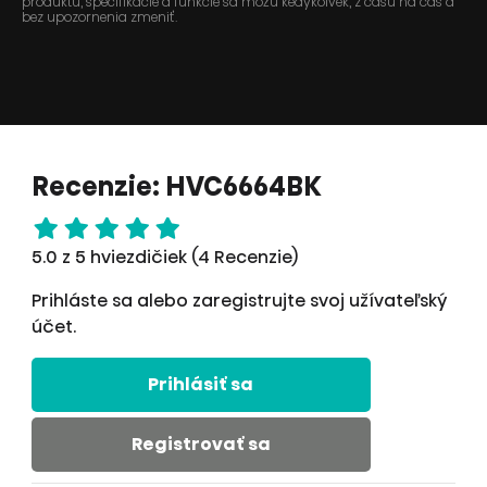
produktu, špecifikácie a funkcie sa môžu kedykoľvek, z času na čas a
bez upozornenia zmeniť.
Recenzie: HVC6664BK
5.0 z 5 hviezdičiek (4 Recenzie)
Prihláste sa alebo zaregistrujte svoj užívateľský
účet.
Prihlásiť sa
Registrovať sa