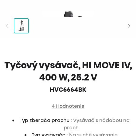
Tyčový vysávač, HI MOVE IV,
400 W, 25.2 V
HVC6664BK
4 Hodnotenie
Typ zberača prachu
: Vysávač s nádobou na
prach
Typ vysávača
: Na suché vysávanie