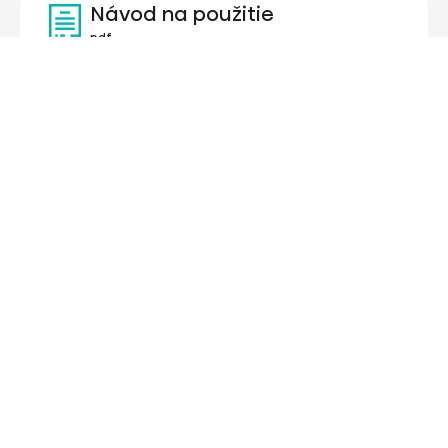
Návod na použitie
pdf
Stručný návod na použitie
pdf
Tlač produktových informácií
pdf
Zodpovedná osoba pre EÚ
Hospodársky subjekt zodpovedný
za tento produkt sa nachádza v EÚ: